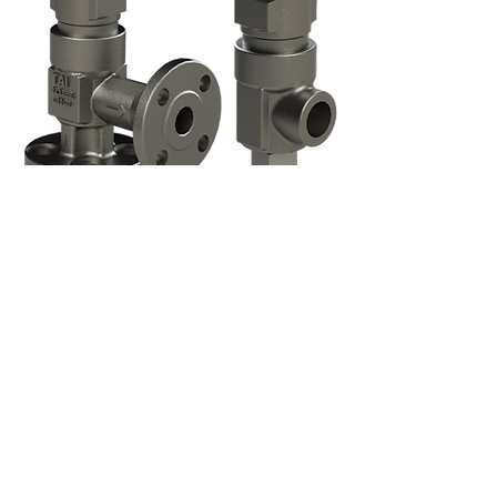
Marking:
TAI MILANO S.p.A. - Via E. Petrella,
21 -
20124
Milano - Ph.
+39 02 29525941
-
Fax
+39 02 29404417
-