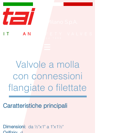
TAI Milano S.p.A.
IT
ALI
AN
SAFETY VALVES
since 1959
Valvole a molla
con connessioni
flangiate o filettate
Caratteristiche principali
Dimensioni:
da ½"x1" a 1"x1½"
Orifizio:
d