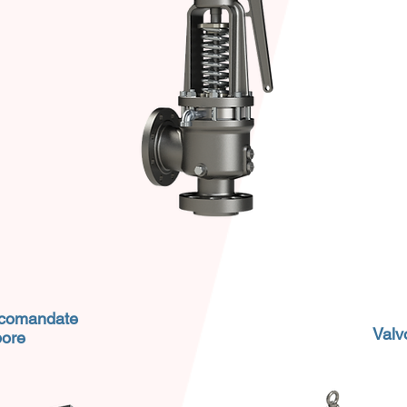
rocomandate
Valv
pore