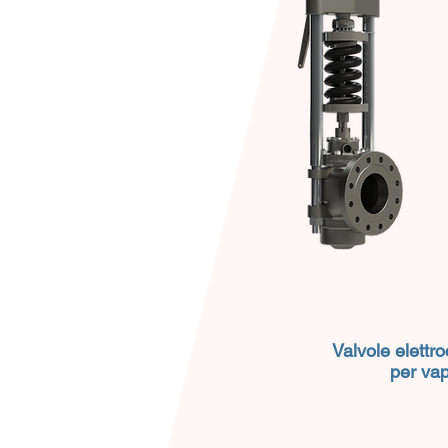
Valvole elett
per va