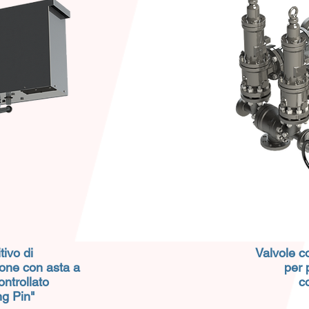
tivo di
Valvole c
one con asta a
per 
ontrollato
c
ng Pin"