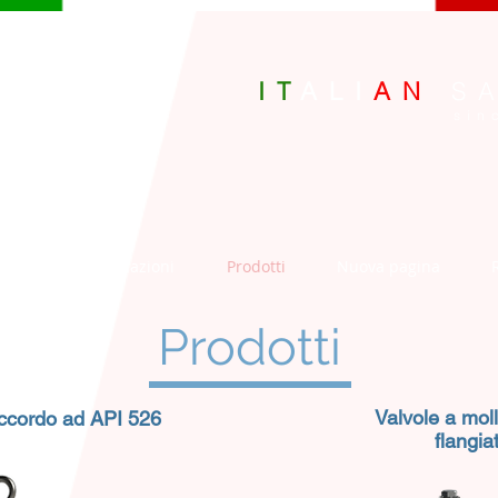
IT
ALI
AN
S
p.A.
sinc
nze
Certificazioni
Prodotti
Nuova pagina
Prodotti
Valvole a mol
accordo ad API 526
flangiat