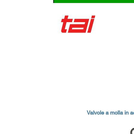
TAI Milano S.
Chi siamo
News
Refere
Valvole a molla in 