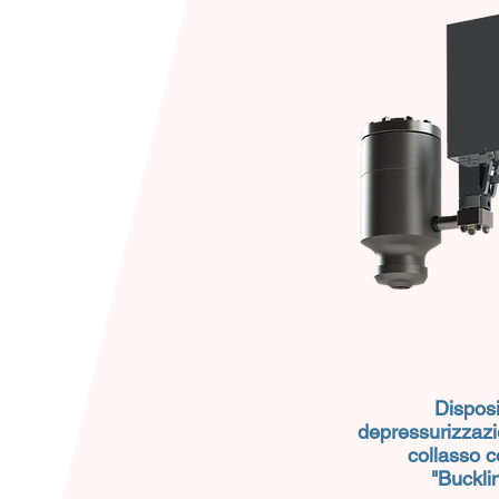
Disposi
depressurizzazi
collasso c
"Buckli