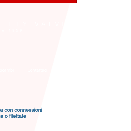
AFETY VALVES
e 1959
Ricambi
Contattaci
More
la con connessioni
e o filettate