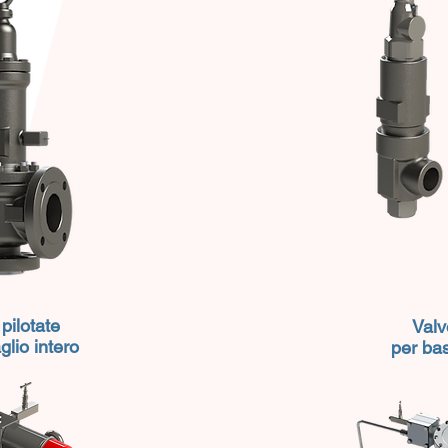
pilotate
Valv
lio intero
per ba